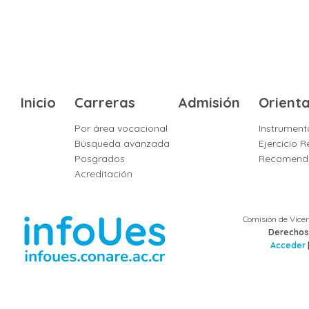
Inicio
Carreras
Admisión
Orient
Por área vocacional
Instrument
Búsqueda avanzada
Ejercicio
Posgrados
Recomendac
Acreditación
Comisión de Vicer
Derechos 
Acceder