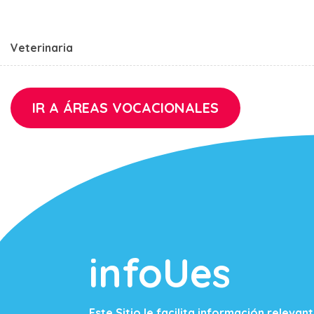
Veterinaria
IR A ÁREAS VOCACIONALES
infoUes
Este Sitio le facilita información releva